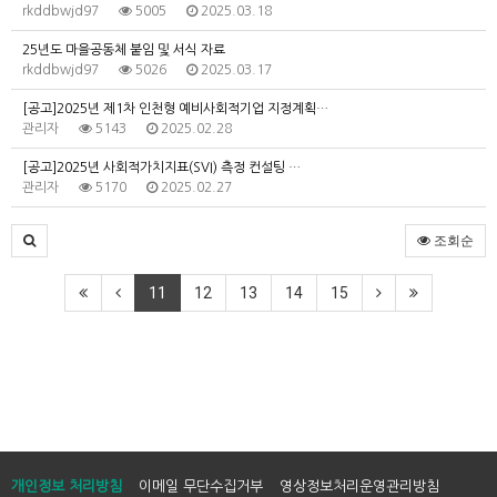
rkddbwjd97
5005
2025.03.18
25년도 마을공동체 붙임 및 서식 자료
rkddbwjd97
5026
2025.03.17
[공고]2025년 제1차 인천형 예비사회적기업 지정계획…
관리자
5143
2025.02.28
[공고]2025년 사회적가치지표(SVI) 측정 컨설팅 …
관리자
5170
2025.02.27
조회순
11
12
13
14
15
개인정보 처리방침
이메일 무단수집거부
영상정보처리운영관리방침