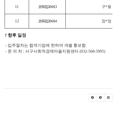
11
코워킹
20-013
구
*
용
12
코워킹
20-014
장
*
정
?
향후 일정
-
입주절차는 합격기업에 한하여 개별 통보함
-
문 의 처
:
서구사회적경제마을지원센터
(032-568-5995)