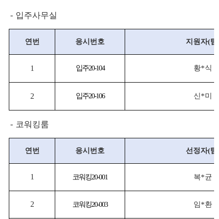
-
입주사무실
연번
응시번호
지원자
(
팀
1
입주
20-104
황
*
식
2
입주
20-106
신
*
미
-
코워킹룸
연번
응시번호
선정자
(
팀
1
코워킹
20-001
복
*
균
2
코워킹
20-003
임
*
환