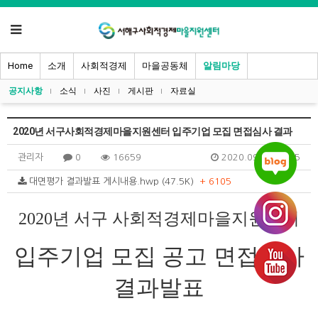
Home
소개
사회적경제
마을공동체
알림마당
공지사항
소식
사진
게시판
자료실
2020년 서구사회적경제마을지원센터 입주기업 모집 면접심사 결과
관리자
0
16659
2020.09.25 11:05
대면평가 결과발표 게시내용.hwp (47.5K)
+ 6105
2020
년 서구 사회적경제마을지원센터
입주기업 모집 공고
면접심사
결과발표