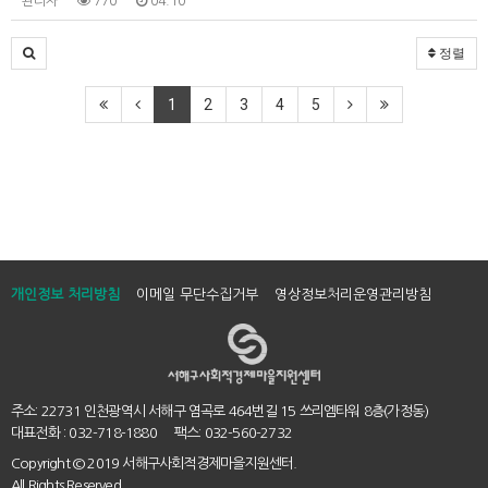
관리자
770
04.10
정렬
1
2
3
4
5
개인정보 처리방침
이메일 무단수집거부
영상정보처리운영관리방침
주소: 22731 인천광역시 서해구 염곡로 464번길 15 쓰리엠타워 8층(가정동)
대표전화 : 032-718-1880 팩스: 032-560-2732
Copyright
© 2019 서해구사회적경제마을지원센터.
All Rights Reserved.