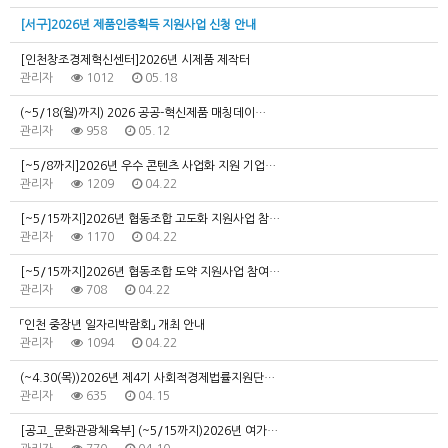
[서구]2026년 제품인증획득 지원사업 신청 안내
[인천창조경제혁신센터]2026년 시제품 제작터
관리자
1012
05.18
(~5/18(월)까지) 2026 공공-혁신제품 매칭데이…
관리자
958
05.12
[~5/8까지]2026년 우수 콘텐츠 사업화 지원 기업…
관리자
1209
04.22
[~5/15까지]2026년 협동조합 고도화 지원사업 참…
관리자
1170
04.22
[~5/15까지]2026년 협동조합 도약 지원사업 참여…
관리자
708
04.22
「인천 중장년 일자리박람회」 개최 안내
관리자
1094
04.22
(~4.30(목))2026년 제4기 사회적경제법률지원단…
관리자
635
04.15
[공고_문화관광체육부] (~5/15까지)2026년 여가…