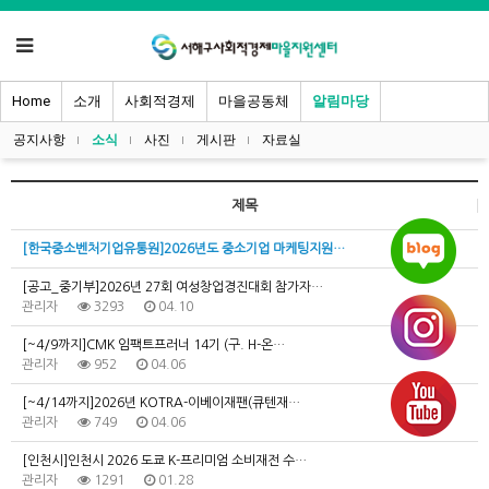
Home
소개
사회적경제
마을공동체
알림마당
공지사항
소식
사진
게시판
자료실
제목
[한국중소벤처기업유통원]2026년도 중소기업 마케팅지원…
[공고_중기부]2026년 27회 여성창업경진대회 참가자…
관리자
3293
04.10
[~4/9까지]CMK 임팩트프러너 14기 (구. H-온…
관리자
952
04.06
[~4/14까지]2026년 KOTRA-이베이재팬(큐텐재…
관리자
749
04.06
[인천시]인천시 2026 도쿄 K-프리미엄 소비재전 수…
관리자
1291
01.28