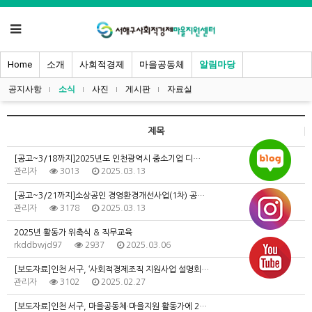
Home
소개
사회적경제
마을공동체
알림마당
공지사항
소식
사진
게시판
자료실
제목
[공고~3/18까지]2025년도 인천광역시 중소기업 디…
관리자
3013
2025.03.13
[공고~3/21까지]소상공인 경영환경개선사업(1차) 공…
관리자
3178
2025.03.13
2025년 활동가 위촉식 & 직무교육
rkddbwjd97
2937
2025.03.06
[보도자료]인천 서구, ‘사회적경제조직 지원사업 설명회…
관리자
3102
2025.02.27
[보도자료]인천 서구, 마을공동체·마을지원 활동가에 2…