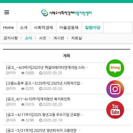
Home
소개
사회적경제
마을공동체
알림마당
공지사항
소식
사진
게시판
자료실
제목
[공고_~4/9까지]2025년 액셀러레이터연계지원 스타…
관리자
3888
2025.03.25
[고용노동부 공고 ~3/28까지] 2025년 사회적기업…
관리자
3235
2025.03.20
[공고_4/1~4/10까지]재직청년 복지포인트
관리자
3419
2025.03.20
[공고 ~4/11까지]2025 청년고용 우수기업 근로환…
관리자
3296
2025.03.19
[공고 ~3/31까지] 2025년 정년퇴직자 고용연장 …