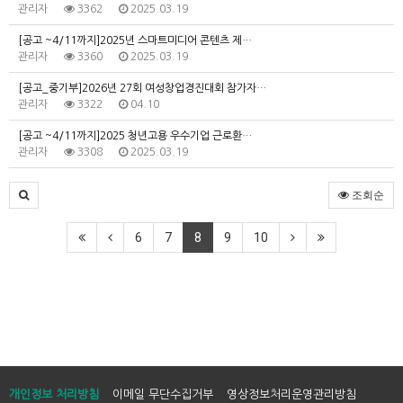
관리자
3362
2025.03.19
[공고 ~4/11까지]2025년 스마트미디어 콘텐츠 제…
관리자
3360
2025.03.19
[공고_중기부]2026년 27회 여성창업경진대회 참가자…
관리자
3322
04.10
[공고 ~4/11까지]2025 청년고용 우수기업 근로환…
관리자
3308
2025.03.19
조회순
6
7
8
9
10
개인정보 처리방침
이메일 무단수집거부
영상정보처리운영관리방침