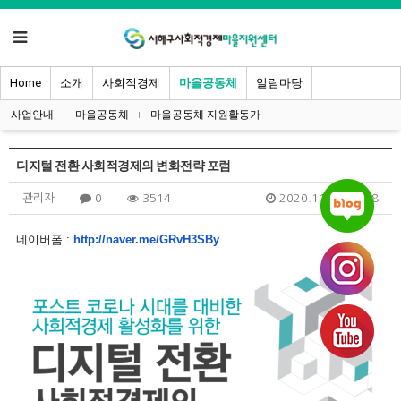
Home
소개
사회적경제
마을공동체
알림마당
사업안내
마을공동체
마을공동체 지원활동가
디지털 전환 사회적경제의 변화전략 포럼
관리자
0
3514
2020.11.17 08:58
네이버폼 :
http://naver.me/GRvH3SBy