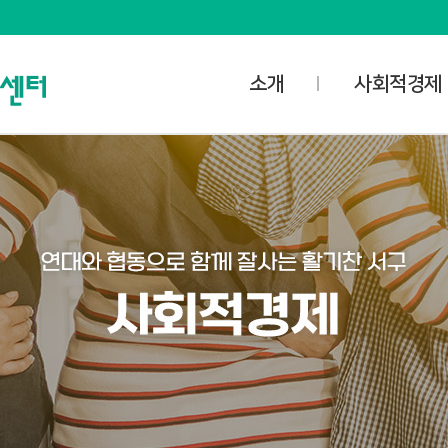
소개
사회적경제
사명과 비전
사업안내
담당자 업무공개
사회적경제
오시는 길
- 사회적기업
공간소개
- 마을기업
대관신청
- 협동조합
미디어스튜디오
- 자활기업
대관예약확인
사회적경제협의
사회적경제조직