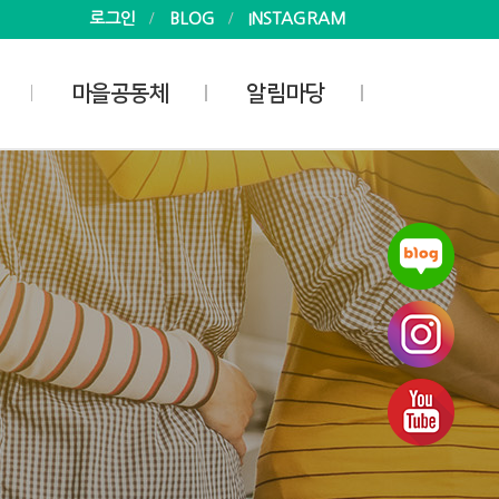
로그인
BLOG
INSTAGRAM
마을공동체
알림마당
사업안내
공지사항
마을공동체
소식
마을공동체 지원활동가
사진
게시판
자료실
회
 현황