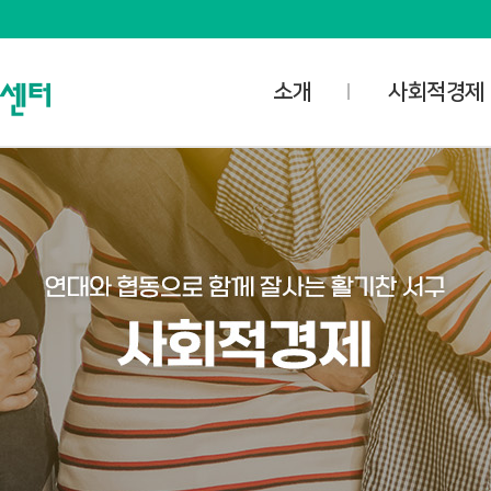
소개
사회적경제
사명과 비전
사업안내
담당자 업무공개
사회적경제
오시는 길
- 사회적기업
공간소개
- 마을기업
대관신청
- 협동조합
미디어스튜디오
- 자활기업
대관예약확인
사회적경제협의
사회적경제조직