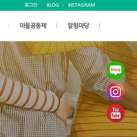
로그인
BLOG
INSTAGRAM
마을공동체
알림마당
사업안내
공지사항
마을공동체
소식
마을공동체 지원활동가
사진
게시판
자료실
회
 현황