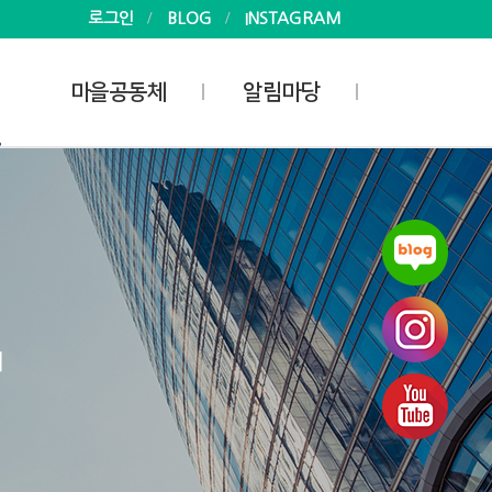
로그인
BLOG
INSTAGRAM
마을공동체
알림마당
사업안내
공지사항
마을공동체
소식
마을공동체 지원활동가
사진
게시판
자료실
회
 현황