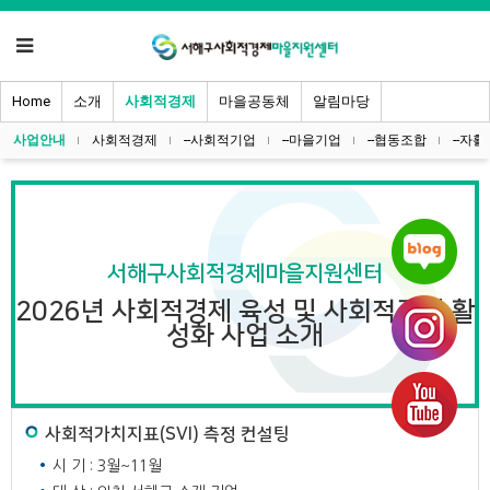
Home
소개
사회적경제
마을공동체
알림마당
사업안내
사회적경제
--사회적기업
--마을기업
--협동조합
--자
서해구사회적경제마을지원센터
2026년 사회적경제 육성 및 사회적경제 활
성화 사업 소개
사회적가치지표(SVI) 측정 컨설팅
시 기 : 3월~11월