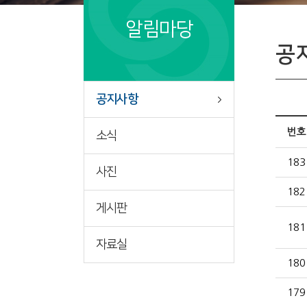
알림마당
공
공지사항
번호
소식
183
사진
182
게시판
181
자료실
180
179