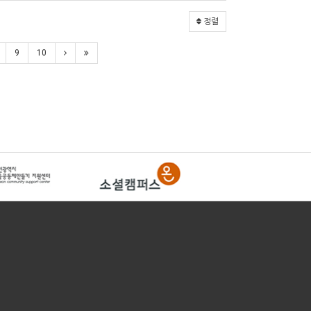
정렬
9
10