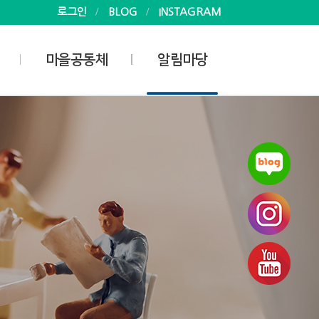
로그인
BLOG
INSTAGRAM
마을공동체
알림마당
사업안내
공지사항
마을공동체
소식
마을공동체 지원활동가
사진
게시판
자료실
회
 현황