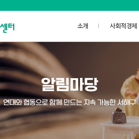
소개
사회적경제
사명과 비전
사업안내
담당자 업무공개
사회적경제
오시는 길
- 사회적기업
공간소개
- 마을기업
대관신청
- 협동조합
미디어스튜디오
- 자활기업
대관예약확인
사회적경제협의
사회적경제조직