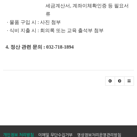
세금계산서
,
계좌이체확인증 등 필요서
류
·
물품 구입 시
:
사진 첨부
·
식비 지출 시
:
회의록 또는 교육 출석부 첨부
4.
정산 관련 문의
: 032-718-1894
개인정보 처리방침
이메일 무단수집거부
영상정보처리운영관리방침