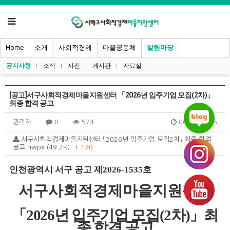
Home
소개
사회적경제
마을공동체
알림마당
공지사항
소식
사진
게시판
자료실
[공고]서구사회적경제마을지원센터 「2026년 입주기업 모집(2차)」
최종 합격 공고
관리자
0
574
06.18 09:05
서구사회적경제마을지원센터 「2026년 입주기업 모집2차」 최종 합격
공고.hwpx (49.2K)
+ 170
인천광역시 서구 공고 제
2026-1535
호
서구사회적경제마을지원센터
「
2026
년 입주기업 모집
(2
차
)
」
최
종 합격 공고