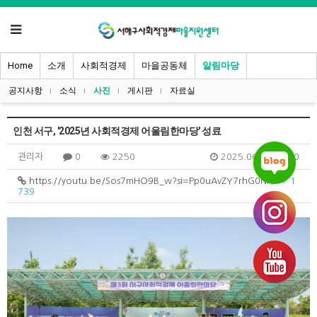
Home
소개
사회적경제
마을공동체
알림마당
공지사항
소식
사진
게시판
자료실
인천 서구, '2025년 사회적경제 어울림한마당' 성료
관리자
0
2250
2025.06.23 10:20
https://youtu.be/Sos7mHO9B_w?si=Pp0uAvZY7rhG0NiY
+ 1
739