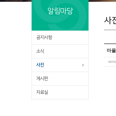
알림마당
사
공지사항
마을공
소식
sama
사진
게시판
자료실