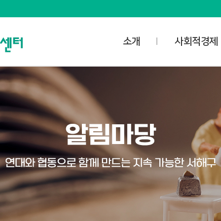
소개
사회적경제
사명과 비전
사업안내
담당자 업무공개
사회적경제
오시는 길
- 사회적기업
공간소개
- 마을기업
대관신청
- 협동조합
미디어스튜디오
- 자활기업
대관예약확인
사회적경제협의
사회적경제조직