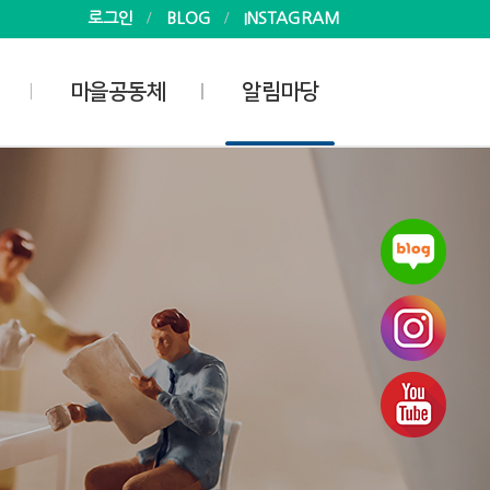
로그인
BLOG
INSTAGRAM
마을공동체
알림마당
사업안내
공지사항
마을공동체
소식
마을공동체 지원활동가
사진
게시판
자료실
회
 현황