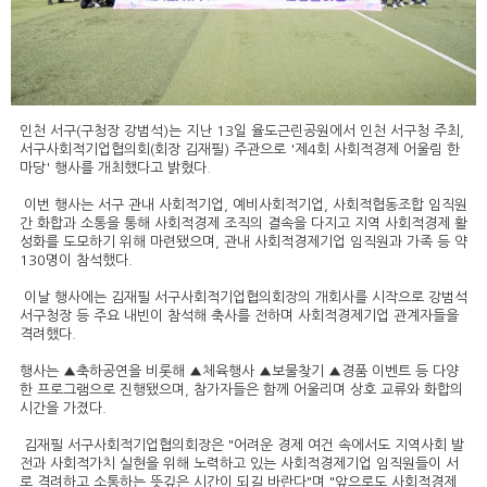
인천 서구(구청장 강범석)는 지난 13일 율도근린공원에서 인천 서구청 주최,
서구사회적기업협의회(회장 김재필) 주관으로 '제4회 사회적경제 어울림 한
마당' 행사를 개최했다고 밝혔다.
이번 행사는 서구 관내 사회적기업, 예비사회적기업, 사회적협동조합 임직원
간 화합과 소통을 통해 사회적경제 조직의 결속을 다지고 지역 사회적경제 활
성화를 도모하기 위해 마련됐으며, 관내 사회적경제기업 임직원과 가족 등 약
130명이 참석했다.
이날 행사에는 김재필 서구사회적기업협의회장의 개회사를 시작으로 강범석
서구청장 등 주요 내빈이 참석해 축사를 전하며 사회적경제기업 관계자들을
격려했다.
행사는 ▲축하공연을 비롯해 ▲체육행사 ▲보물찾기 ▲경품 이벤트 등 다양
한 프로그램으로 진행됐으며, 참가자들은 함께 어울리며 상호 교류와 화합의
시간을 가졌다.
김재필 서구사회적기업협의회장은 "어려운 경제 여건 속에서도 지역사회 발
전과 사회적가치 실현을 위해 노력하고 있는 사회적경제기업 임직원들이 서
로 격려하고 소통하는 뜻깊은 시간이 되길 바란다"며 "앞으로도 사회적경제