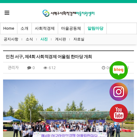
Home
소개
사회적경제
마을공동체
알림마당
공지사항
소식
사진
게시판
자료실
인천 서구, 제4회 사회적경제 어울림 한마당 개최
관리자
0
612
06.17 13:21