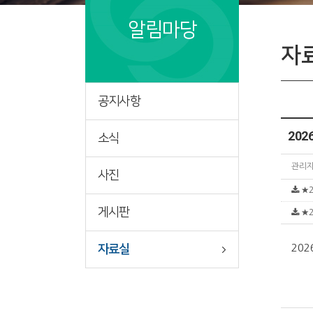
알림마당
자
공지사항
20
소식
관리
사진
★2
게시판
★2
자료실
20