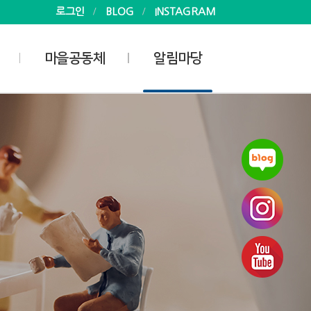
로그인
BLOG
INSTAGRAM
마을공동체
알림마당
사업안내
공지사항
마을공동체
소식
마을공동체 지원활동가
사진
게시판
자료실
회
 현황