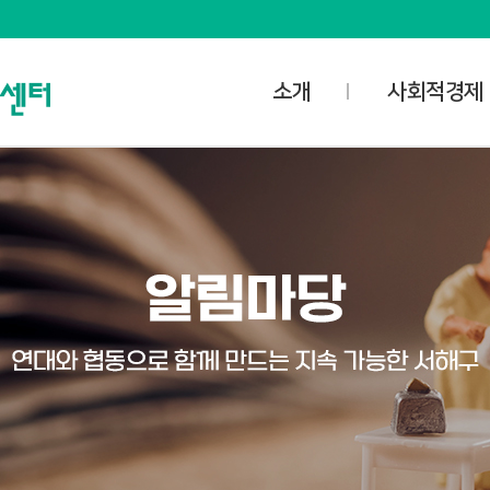
소개
사회적경제
사명과 비전
사업안내
담당자 업무공개
사회적경제
오시는 길
- 사회적기업
공간소개
- 마을기업
대관신청
- 협동조합
미디어스튜디오
- 자활기업
대관예약확인
사회적경제협의
사회적경제조직