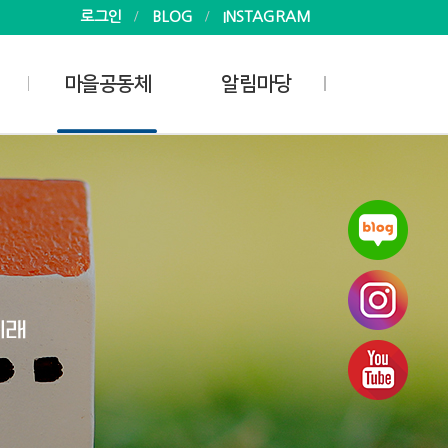
로그인
BLOG
INSTAGRAM
마을공동체
알림마당
사업안내
공지사항
마을공동체
소식
마을공동체 지원활동가
사진
게시판
자료실
회
 현황