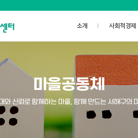
소개
사회적경제
사명과 비전
사업안내
담당자 업무공개
사회적경제
오시는 길
- 사회적기업
공간소개
- 마을기업
대관신청
- 협동조합
미디어스튜디오
- 자활기업
대관예약확인
사회적경제협의
사회적경제조직